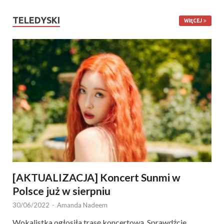
TELEDYSKI
WIĘCEJ
[AKTUALIZACJA] Koncert Sunmi w
Polsce już w sierpniu
30/06/2022
-
Amanda Nadeem
Wokalistka ogłosiła trasę koncertową. Sprawdźcie