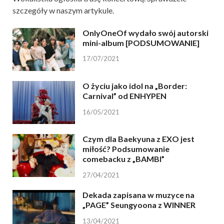
szczegóły w naszym artykule.
OnlyOneOf wydało swój autorski
mini-album [PODSUMOWANIE]
17/07/2021
O życiu jako idol na „Border:
Carnival” od ENHYPEN
16/05/2021
Czym dla Baekyuna z EXO jest
miłość? Podsumowanie
comebacku z „BAMBI”
27/04/2021
Dekada zapisana w muzyce na
„PAGE” Seungyoona z WINNER
13/04/2021