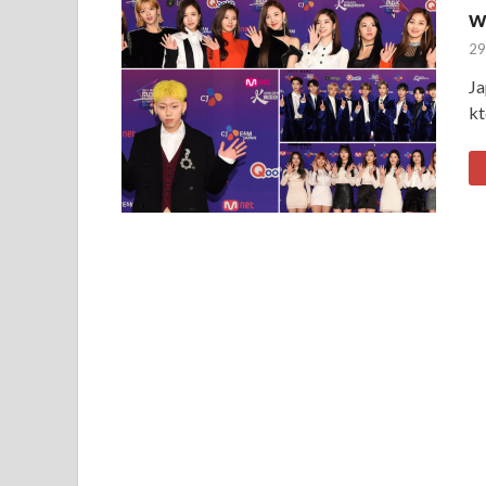
w
29
Ja
kt