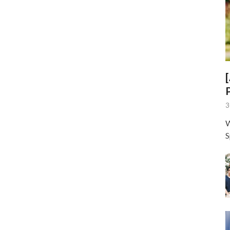
3
W
S