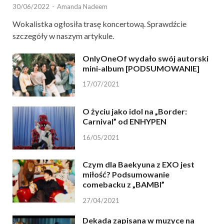
30/06/2022
-
Amanda Nadeem
Wokalistka ogłosiła trasę koncertową. Sprawdźcie
szczegóły w naszym artykule.
OnlyOneOf wydało swój autorski
mini-album [PODSUMOWANIE]
17/07/2021
O życiu jako idol na „Border:
Carnival” od ENHYPEN
16/05/2021
Czym dla Baekyuna z EXO jest
miłość? Podsumowanie
comebacku z „BAMBI”
27/04/2021
Dekada zapisana w muzyce na