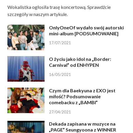
Wokalistka ogłosiła trasę koncertową. Sprawdźcie
szczegóły w naszym artykule.
OnlyOneOf wydało swój autorski
mini-album [PODSUMOWANIE]
17/07/2021
O życiu jako idol na „Border:
Carnival” od ENHYPEN
16/05/2021
Czym dla Baekyuna z EXO jest
miłość? Podsumowanie
comebacku z „BAMBI”
27/04/2021
Dekada zapisana w muzyce na
„PAGE” Seungyoona z WINNER