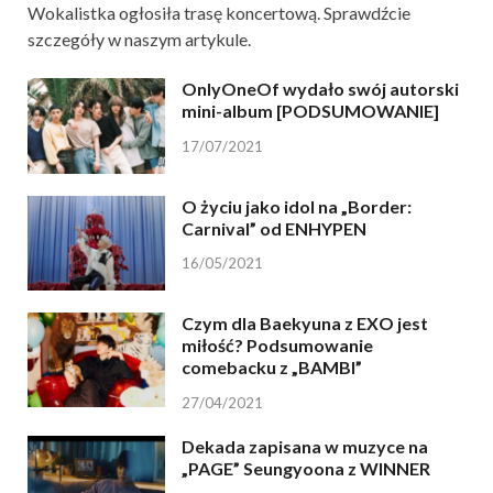
Wokalistka ogłosiła trasę koncertową. Sprawdźcie
szczegóły w naszym artykule.
OnlyOneOf wydało swój autorski
mini-album [PODSUMOWANIE]
17/07/2021
O życiu jako idol na „Border:
Carnival” od ENHYPEN
16/05/2021
Czym dla Baekyuna z EXO jest
miłość? Podsumowanie
comebacku z „BAMBI”
27/04/2021
Dekada zapisana w muzyce na
„PAGE” Seungyoona z WINNER