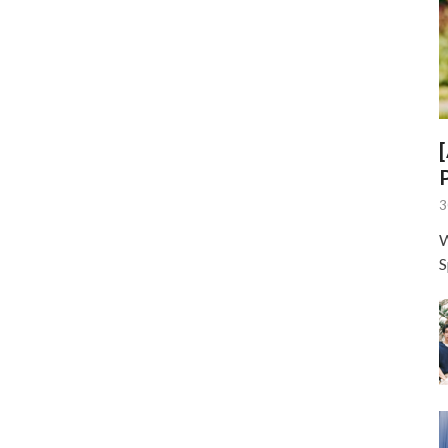
3
W
S