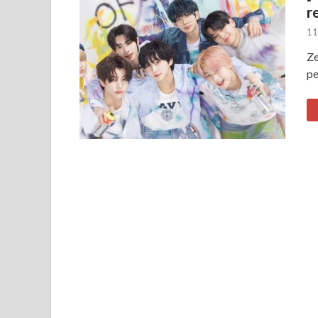
r
11
Ze
pe