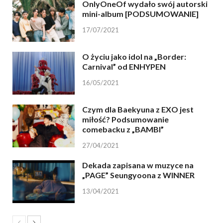
OnlyOneOf wydało swój autorski
mini-album [PODSUMOWANIE]
17/07/2021
O życiu jako idol na „Border:
Carnival” od ENHYPEN
16/05/2021
Czym dla Baekyuna z EXO jest
miłość? Podsumowanie
comebacku z „BAMBI”
27/04/2021
Dekada zapisana w muzyce na
„PAGE” Seungyoona z WINNER
13/04/2021