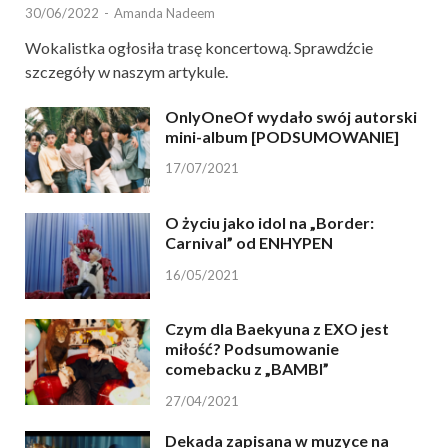
30/06/2022
-
Amanda Nadeem
Wokalistka ogłosiła trasę koncertową. Sprawdźcie
szczegóły w naszym artykule.
OnlyOneOf wydało swój autorski
mini-album [PODSUMOWANIE]
17/07/2021
O życiu jako idol na „Border:
Carnival” od ENHYPEN
16/05/2021
Czym dla Baekyuna z EXO jest
miłość? Podsumowanie
comebacku z „BAMBI”
27/04/2021
Dekada zapisana w muzyce na