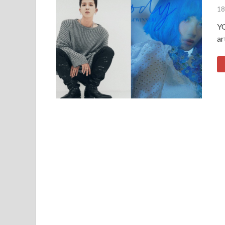
18
YG
ar