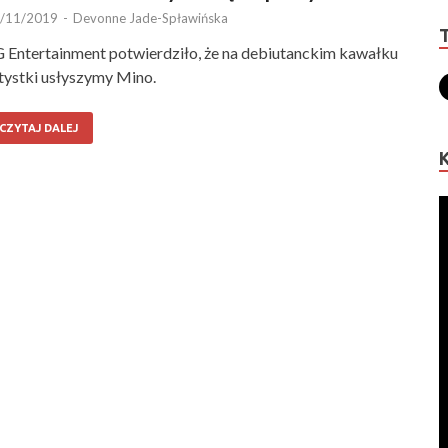
/11/2019
-
Devonne Jade-Spławińska
 Entertainment potwierdziło, że na debiutanckim kawałku
tystki usłyszymy Mino.
CZYTAJ DALEJ