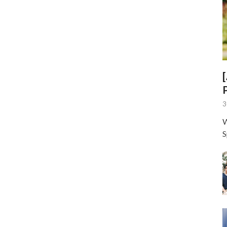
3
W
S