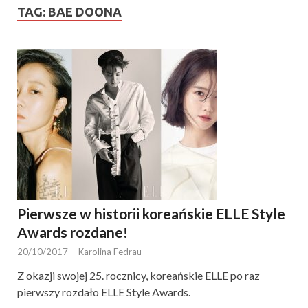
TAG:
BAE DOONA
Pierwsze w historii koreańskie ELLE Style
Awards rozdane!
20/10/2017
-
Karolina Fedrau
Z okazji swojej 25. rocznicy, koreańskie ELLE po raz
pierwszy rozdało ELLE Style Awards.