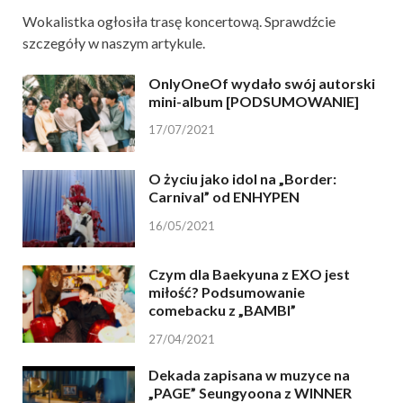
Wokalistka ogłosiła trasę koncertową. Sprawdźcie
szczegóły w naszym artykule.
OnlyOneOf wydało swój autorski
mini-album [PODSUMOWANIE]
17/07/2021
O życiu jako idol na „Border:
Carnival” od ENHYPEN
16/05/2021
Czym dla Baekyuna z EXO jest
miłość? Podsumowanie
comebacku z „BAMBI”
27/04/2021
Dekada zapisana w muzyce na
„PAGE” Seungyoona z WINNER