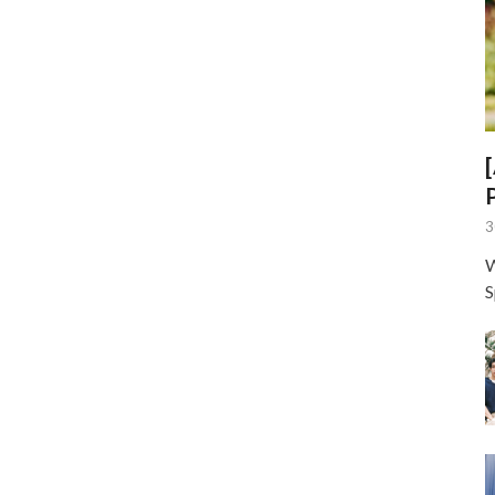
3
W
S