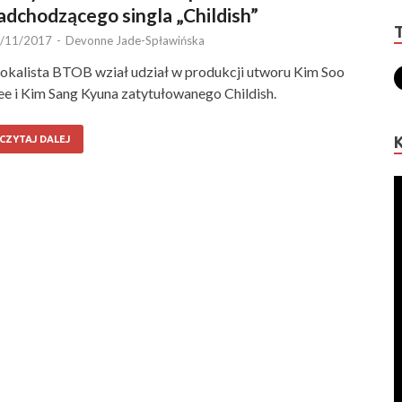
adchodzącego singla „Childish”
/11/2017
-
Devonne Jade-Spławińska
kalista BTOB wział udział w produkcji utworu Kim Soo
e i Kim Sang Kyuna zatytułowanego Childish.
CZYTAJ DALEJ