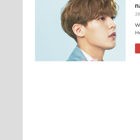
n
28
Wo
He