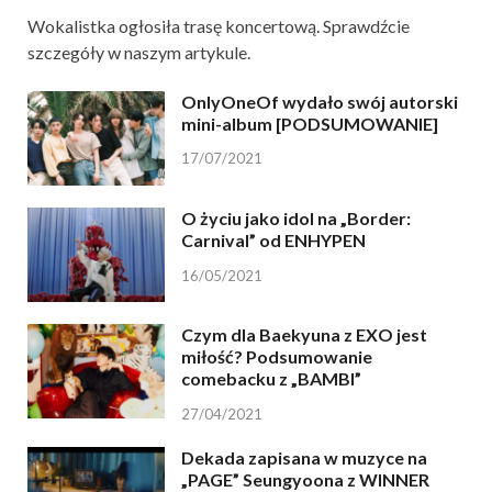
Wokalistka ogłosiła trasę koncertową. Sprawdźcie
szczegóły w naszym artykule.
OnlyOneOf wydało swój autorski
mini-album [PODSUMOWANIE]
17/07/2021
O życiu jako idol na „Border:
Carnival” od ENHYPEN
16/05/2021
Czym dla Baekyuna z EXO jest
miłość? Podsumowanie
comebacku z „BAMBI”
27/04/2021
Dekada zapisana w muzyce na
„PAGE” Seungyoona z WINNER