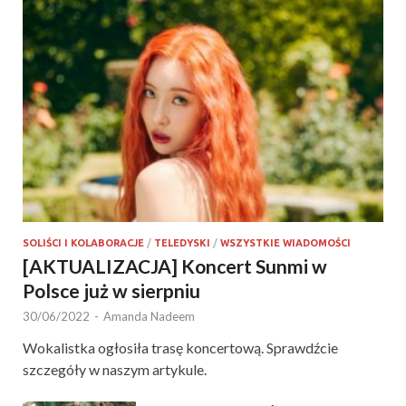
SOLIŚCI I KOLABORACJE
/
TELEDYSKI
/
WSZYSTKIE WIADOMOŚCI
[AKTUALIZACJA] Koncert Sunmi w
Polsce już w sierpniu
30/06/2022
-
Amanda Nadeem
Wokalistka ogłosiła trasę koncertową. Sprawdźcie
szczegóły w naszym artykule.