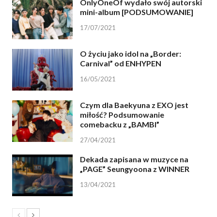
OnlyOneOf wydało swój autorski
mini-album [PODSUMOWANIE]
17/07/2021
O życiu jako idol na „Border:
Carnival” od ENHYPEN
16/05/2021
Czym dla Baekyuna z EXO jest
miłość? Podsumowanie
comebacku z „BAMBI”
27/04/2021
Dekada zapisana w muzyce na
„PAGE” Seungyoona z WINNER
13/04/2021