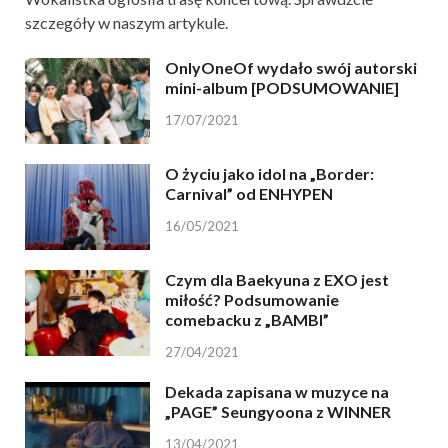
szczegóły w naszym artykule.
OnlyOneOf wydało swój autorski
mini-album [PODSUMOWANIE]
17/07/2021
O życiu jako idol na „Border:
Carnival” od ENHYPEN
16/05/2021
Czym dla Baekyuna z EXO jest
miłość? Podsumowanie
comebacku z „BAMBI”
27/04/2021
Dekada zapisana w muzyce na
„PAGE” Seungyoona z WINNER
13/04/2021