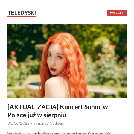
TELEDYSKI
WIĘCEJ
[AKTUALIZACJA] Koncert Sunmi w
Polsce już w sierpniu
30/06/2022
-
Amanda Nadeem
Wokalistka ogłosiła trasę koncertową. Sprawdźcie