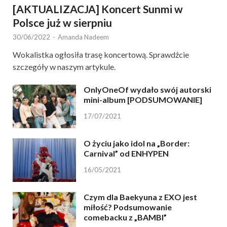
[AKTUALIZACJA] Koncert Sunmi w
Polsce już w sierpniu
30/06/2022
-
Amanda Nadeem
Wokalistka ogłosiła trasę koncertową. Sprawdźcie
szczegóły w naszym artykule.
OnlyOneOf wydało swój autorski
mini-album [PODSUMOWANIE]
17/07/2021
O życiu jako idol na „Border:
Carnival” od ENHYPEN
16/05/2021
Czym dla Baekyuna z EXO jest
miłość? Podsumowanie
comebacku z „BAMBI”